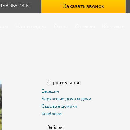
 953
955-44-51
Заказать звонок
алы
Наши видео
О нас
Отзывы
Контакты
Cтроительство
Беседки
Каркасные дома и дачи
Садовые домики
Хозблоки
Заборы