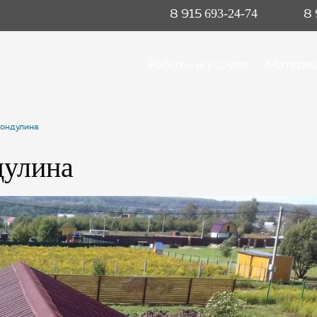
8 915
8
693-24-74
Работы и услуги
Матери
 ондулина
дулина