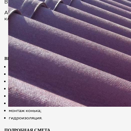
Время строительства:
Актуальные цены уточняются и согласовываются по 
клиента
ВИДЫ РАБОТ
монтаж стропильной системы;
монтаж обрешетки;
монтаж ондулина;
укладка профлиста;
монтаж карнизов;
монтаж ветровой планки;
монтаж конька;
гидроизоляция.
ПОДРОБНАЯ СМЕТА