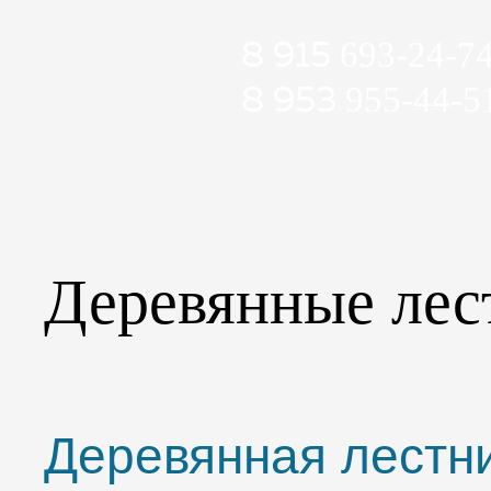
8 915
693-24-7
8 953
955-44-5
Деревянные ле
Деревянная лестн